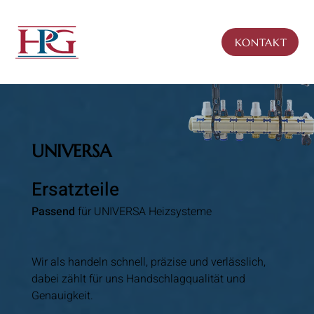
KONTAKT
UNIVERSA
Ersatzteile
Passend
für UNIVERSA Heizsysteme
Wir als handeln schnell, präzise und verlässlich,
dabei zählt für uns Handschlagqualität und
Genauigkeit.